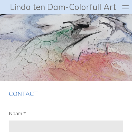
Linda ten Dam-Colorfull Art
Ga
direct
naar
de
hoofdinhoud
CONTACT
Naam *